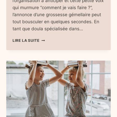
l’organisation à anticiper et cette petite voix
qui murmure “comment je vais faire ?”,
l’annonce d’une grossesse gémellaire peut
tout bousculer en quelques secondes. En
tant que doula spécialisée dans…
GROSSESSE
LIRE LA SUITE
GÉMELLAIRE
:
GUIDE
COMPLET
DE
A
À
Z
POUR
FUTURES
MAMANS
DE
JUMEAUX