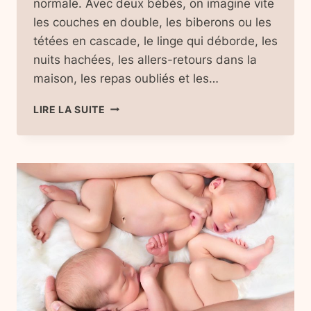
normale. Avec deux bébés, on imagine vite
les couches en double, les biberons ou les
tétées en cascade, le linge qui déborde, les
nuits hachées, les allers-retours dans la
maison, les repas oubliés et les…
ORGANISER
LIRE LA SUITE
SA
MAISON
POUR
L’ARRIVÉE
DE
JUMEAUX
:
GUIDE
PRATIQUE
ET
RÉALISTE