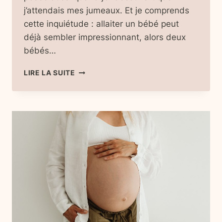
j’attendais mes jumeaux. Et je comprends
cette inquiétude : allaiter un bébé peut
déjà sembler impressionnant, alors deux
bébés…
ALLAITER
LIRE LA SUITE
DES
JUMEAUX
:
GUIDE
COMPLET
POUR
SE
PRÉPARER
SANS
PRESSION