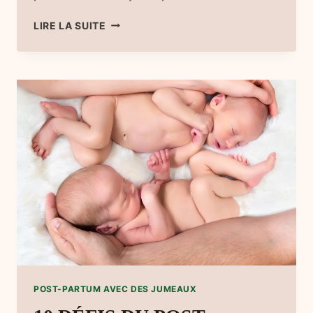
HIVER
LIRE LA SUITE
ET
FÊTES
AVEC
DES
JUMEAUX
POST-PARTUM AVEC DES JUMEAUX