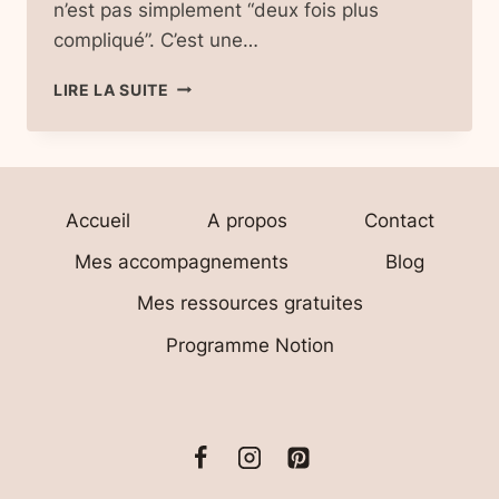
n’est pas simplement “deux fois plus
compliqué”. C’est une…
10
LIRE LA SUITE
DÉFIS
DU
POST-
PARTUM
AVEC
Accueil
A propos
Contact
DES
JUMEAUX
Mes accompagnements
Blog
:
GUIDE
Mes ressources gratuites
CONCRET
POUR
Programme Notion
SURVIVRE
AUX
PREMIÈRES
SEMAINES